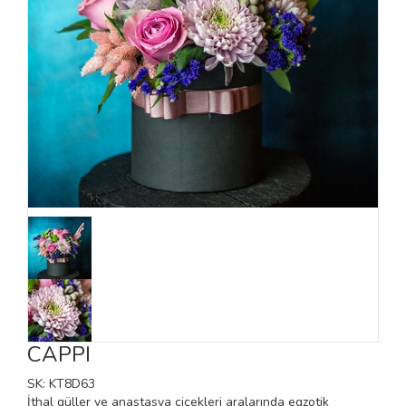
CAPPI
SK: KT8D63
İthal güller ve anastasya çiçekleri aralarında egzotik